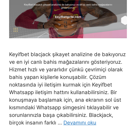
Keyifbet blacjack şikayet analizine de bakıyoruz
ve en iyi canlı bahis mağazalarını gösteriyoruz.
Hizmet hızlı ve yararlıdır çünkü çevrimiçi olarak
bahis yapan kişilerle konuşabilir. Çözüm
noktasında iyi iletişim kurmak için Keyifbet
Whatsapp iletişim hattını kullanabilirsiniz. Bir
konuşmaya başlamak için, ana ekranın sol üst
kısmındaki Whatsapp simgesini tıklayabilir ve
sorunlarınızla başa çıkabilirsiniz. Blackjack,
birçok insanın farklı …
Devamını oku