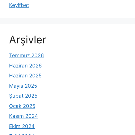
Keyifbet
Arşivler
Temmuz 2026
Haziran 2026
Haziran 2025
Mayıs 2025
Şubat 2025
Ocak 2025
Kasım 2024
Ekim 2024