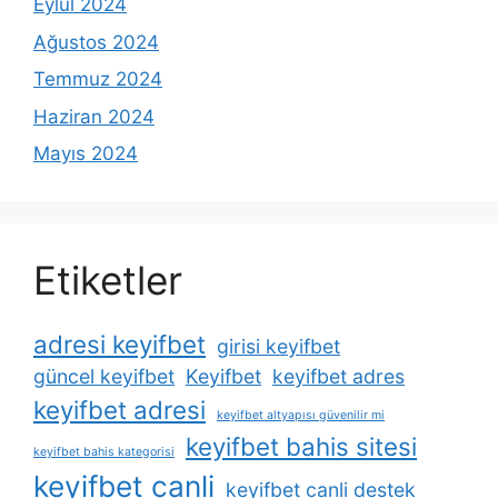
Eylül 2024
Ağustos 2024
Temmuz 2024
Haziran 2024
Mayıs 2024
Etiketler
adresi keyifbet
girisi keyifbet
güncel keyifbet
Keyifbet
keyifbet adres
keyifbet adresi
keyifbet altyapısı güvenilir mi
keyifbet bahis sitesi
keyifbet bahis kategorisi
keyifbet canli
keyifbet canli destek