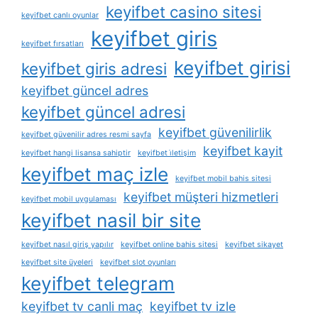
keyifbet casino sitesi
keyifbet canlı oyunlar
keyifbet giris
keyifbet fırsatları
keyifbet girisi
keyifbet giris adresi
keyifbet güncel adres
keyifbet güncel adresi
keyifbet güvenilirlik
keyifbet güvenilir adres resmi sayfa
keyifbet kayit
keyifbet hangi lisansa sahiptir
keyifbet i̇letişim
keyifbet maç izle
keyifbet mobil bahis sitesi
keyifbet müşteri hizmetleri
keyifbet mobil uygulaması
keyifbet nasil bir site
keyifbet nasıl giriş yapılır
keyifbet online bahis sitesi
keyifbet sikayet
keyifbet site üyeleri
keyifbet slot oyunları
keyifbet telegram
keyifbet tv canli maç
keyifbet tv izle