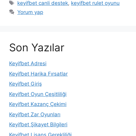
Etiketler
keyifbet canli destek
,
keyifbet rulet oyunu
Yorum yap
Son Yazılar
Keyifbet Adresi
Keyifbet Harika Fırsatlar
Keyifbet Giriş
Keyifbet Oyun Çeşitliliği
Keyifbet Kazanç Çekimi
Keyifbet Zar Oyunları
Keyifbet Şikayet Bilgileri
Keyifbet Lisans Gerekliliği