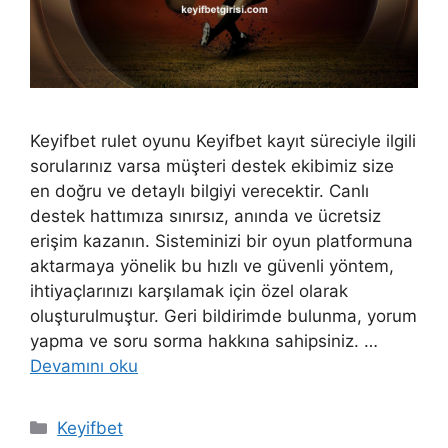
Keyifbet rulet oyunu Keyifbet kayıt süreciyle ilgili
sorularınız varsa müşteri destek ekibimiz size
en doğru ve detaylı bilgiyi verecektir. Canlı
destek hattımıza sınırsız, anında ve ücretsiz
erişim kazanın. Sisteminizi bir oyun platformuna
aktarmaya yönelik bu hızlı ve güvenli yöntem,
ihtiyaçlarınızı karşılamak için özel olarak
oluşturulmuştur. Geri bildirimde bulunma, yorum
yapma ve soru sorma hakkına sahipsiniz. …
Devamını oku
Kategoriler
Keyifbet