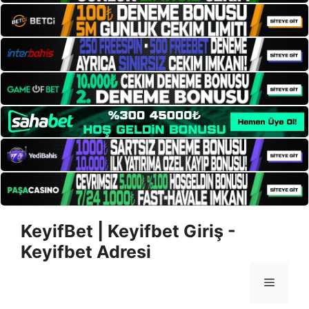
İçeriğe
KeyifBet | Keyifbet Giriş -
atla
Keyifbet Adresi
Menü