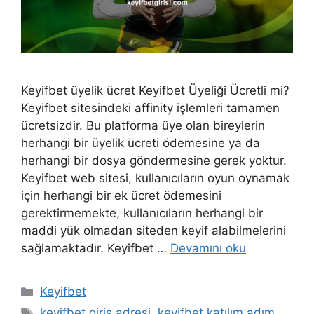
Keyifbet üyelik ücret Keyifbet Üyeliği Ücretli mi?
Keyifbet sitesindeki affinity işlemleri tamamen
ücretsizdir. Bu platforma üye olan bireylerin
herhangi bir üyelik ücreti ödemesine ya da
herhangi bir dosya göndermesine gerek yoktur.
Keyifbet web sitesi, kullanıcıların oyun oynamak
için herhangi bir ek ücret ödemesini
gerektirmemekte, kullanıcıların herhangi bir
maddi yük olmadan siteden keyif alabilmelerini
sağlamaktadır. Keyifbet …
Devamını oku
Kategoriler
Keyifbet
Etiketler
keyifbet giris adresi
,
keyifbet katılım adım
,