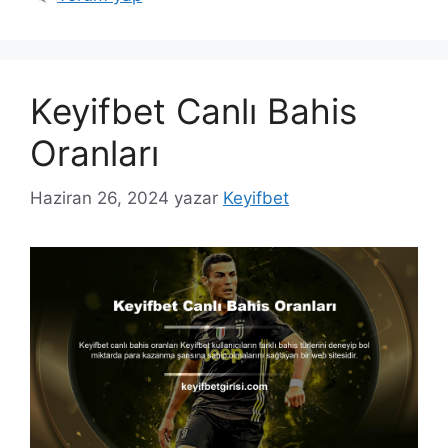
Keyifbet Canlı Bahis
Oranları
Haziran 26, 2024
yazar
Keyifbet