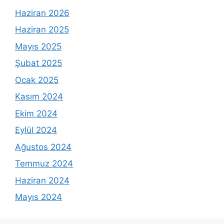
Haziran 2026
Haziran 2025
Mayıs 2025
Şubat 2025
Ocak 2025
Kasım 2024
Ekim 2024
Eylül 2024
Ağustos 2024
Temmuz 2024
Haziran 2024
Mayıs 2024