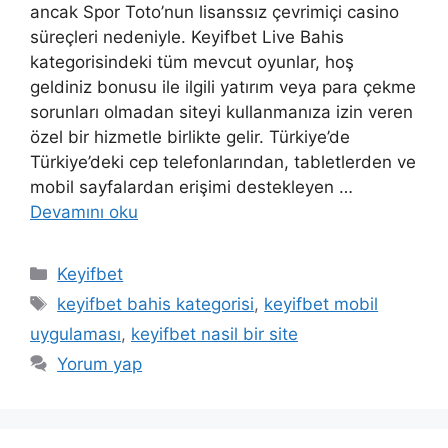
ancak Spor Toto’nun lisanssız çevrimiçi casino
süreçleri nedeniyle. Keyifbet Live Bahis
kategorisindeki tüm mevcut oyunlar, hoş
geldiniz bonusu ile ilgili yatırım veya para çekme
sorunları olmadan siteyi kullanmanıza izin veren
özel bir hizmetle birlikte gelir. Türkiye’de
Türkiye’deki cep telefonlarından, tabletlerden ve
mobil sayfalardan erişimi destekleyen …
Devamını oku
Kategoriler
Keyifbet
Etiketler
keyifbet bahis kategorisi
,
keyifbet mobil
uygulaması
,
keyifbet nasil bir site
Yorum yap