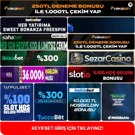
×
KEYIFBET GİRİŞ İÇİN TIKLAYINIZ!