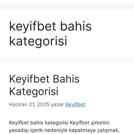
keyifbet bahis
kategorisi
Keyifbet Bahis
Kategorisi
Haziran 21, 2025
yazar
Keyifbet
Keyifbet bahis kategorisi Keyifbet şirketini
yasadışı içerik nedeniyle kapatmaya çalışmak,