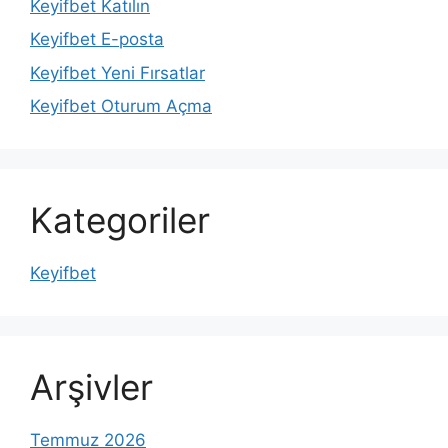
Keyifbet Katılın
Keyifbet E-posta
Keyifbet Yeni Fırsatlar
Keyifbet Oturum Açma
Kategoriler
Keyifbet
Arşivler
Temmuz 2026