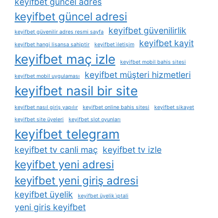
keyifbet güncel adres
keyifbet güncel adresi
keyifbet güvenilirlik
keyifbet güvenilir adres resmi sayfa
keyifbet kayit
keyifbet hangi lisansa sahiptir
keyifbet i̇letişim
keyifbet maç izle
keyifbet mobil bahis sitesi
keyifbet müşteri hizmetleri
keyifbet mobil uygulaması
keyifbet nasil bir site
keyifbet nasıl giriş yapılır
keyifbet online bahis sitesi
keyifbet sikayet
keyifbet site üyeleri
keyifbet slot oyunları
keyifbet telegram
keyifbet tv canli maç
keyifbet tv izle
keyifbet yeni adresi
keyifbet yeni giriş adresi
keyifbet üyelik
keyifbet üyelik i̇ptali
yeni giris keyifbet