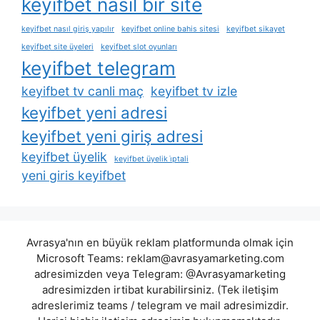
keyifbet nasil bir site
keyifbet nasıl giriş yapılır
keyifbet online bahis sitesi
keyifbet sikayet
keyifbet site üyeleri
keyifbet slot oyunları
keyifbet telegram
keyifbet tv canli maç
keyifbet tv izle
keyifbet yeni adresi
keyifbet yeni giriş adresi
keyifbet üyelik
keyifbet üyelik i̇ptali
yeni giris keyifbet
Avrasya'nın en büyük reklam platformunda olmak için
Microsoft Teams:
reklam@avrasyamarketing.com
adresimizden veya Telegram: @Avrasyamarketing
adresimizden irtibat kurabilirsiniz. (Tek iletişim
adreslerimiz teams / telegram ve mail adresimizdir.