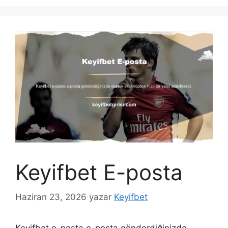
Keyifbet E-posta
Haziran 23, 2026
yazar
Keyifbet