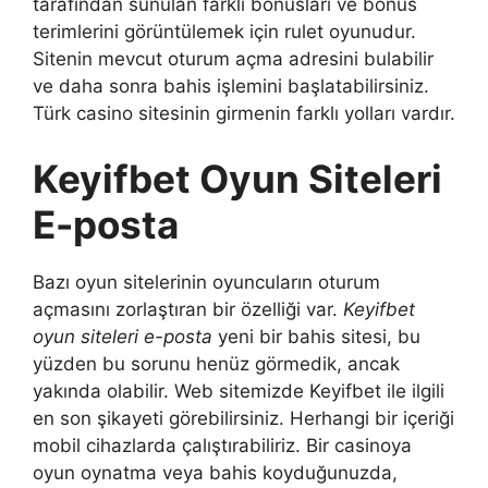
tarafından sunulan farklı bonusları ve bonus
terimlerini görüntülemek için rulet oyunudur.
Sitenin mevcut oturum açma adresini bulabilir
ve daha sonra bahis işlemini başlatabilirsiniz.
Türk casino sitesinin girmenin farklı yolları vardır.
Keyifbet Oyun Siteleri
E-posta
Bazı oyun sitelerinin oyuncuların oturum
açmasını zorlaştıran bir özelliği var.
Keyifbet
oyun siteleri e-posta
yeni bir bahis sitesi, bu
yüzden bu sorunu henüz görmedik, ancak
yakında olabilir. Web sitemizde Keyifbet ile ilgili
en son şikayeti görebilirsiniz. Herhangi bir içeriği
mobil cihazlarda çalıştırabiliriz. Bir casinoya
oyun oynatma veya bahis koyduğunuzda,