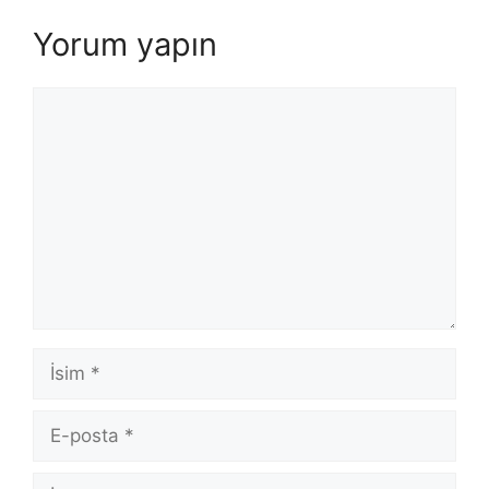
Yorum yapın
Yorum
İsim
E-
posta
İnternet