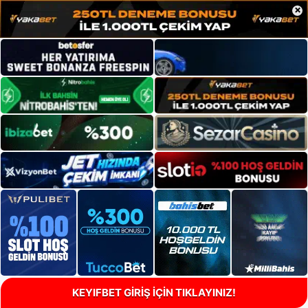
×
KEYIFBET GİRİŞ İÇİN TIKLAYINIZ!