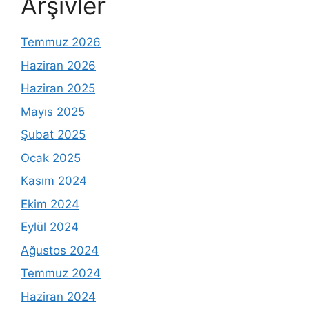
Arşivler
Temmuz 2026
Haziran 2026
Haziran 2025
Mayıs 2025
Şubat 2025
Ocak 2025
Kasım 2024
Ekim 2024
Eylül 2024
Ağustos 2024
Temmuz 2024
Haziran 2024