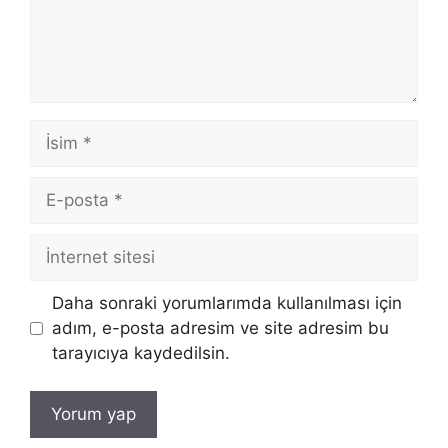
İsim
E-
posta
İnternet
sitesi
Daha sonraki yorumlarımda kullanılması için
adım, e-posta adresim ve site adresim bu
tarayıcıya kaydedilsin.