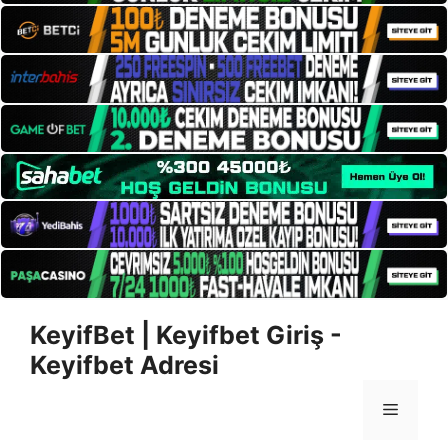
İçeriğe
KeyifBet | Keyifbet Giriş -
atla
Keyifbet Adresi
Menü