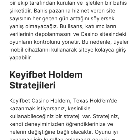
bir ekip tarafından kurulan ve işletilen bir bahis
şirketidir. Bahis pazarına hizmet veren site
sayısının her geçen gün arttığını söylersek,
yanlış olmayacağız. Bu lisans, katılımcıların
verilerinin depolanmasını ve Casino sitesindeki
oyunların kontrolünü yönetir. Bu nedenle, üyeler
mobil cihazlarını kullanarak siteye kolayca giriş
yapabilir.
Keyifbet Holdem
Stratejileri
Keyifbet Casino Holdem, Texas Hold’em’de
kazanmak istiyorsanız, kesinlikle
kullanabileceğiniz bir strateji var. Stratejiniz,
kendi deneyiminizden öğrendiklerinize ve
nelerin değiştiğine bağlı olacaktır. Oyunu iyi
oynamak için kuralları anlamanız gerekir. –