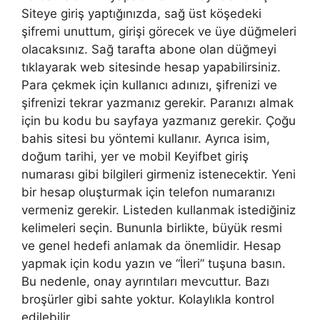
Siteye giriş yaptığınızda, sağ üst köşedeki
şifremi unuttum, girişi görecek ve üye düğmeleri
olacaksınız. Sağ tarafta abone olan düğmeyi
tıklayarak web sitesinde hesap yapabilirsiniz.
Para çekmek için kullanıcı adınızı, şifrenizi ve
şifrenizi tekrar yazmanız gerekir. Paranızı almak
için bu kodu bu sayfaya yazmanız gerekir. Çoğu
bahis sitesi bu yöntemi kullanır. Ayrıca isim,
doğum tarihi, yer ve mobil Keyifbet giriş
numarası gibi bilgileri girmeniz istenecektir. Yeni
bir hesap oluşturmak için telefon numaranızı
vermeniz gerekir. Listeden kullanmak istediğiniz
kelimeleri seçin. Bununla birlikte, büyük resmi
ve genel hedefi anlamak da önemlidir. Hesap
yapmak için kodu yazın ve “İleri” tuşuna basın.
Bu nedenle, onay ayrıntıları mevcuttur. Bazı
broşürler gibi sahte yoktur. Kolaylıkla kontrol
edilebilir.