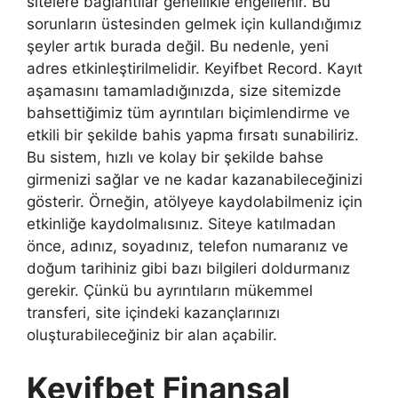
sitelere bağlantılar genellikle engellenir. Bu
sorunların üstesinden gelmek için kullandığımız
şeyler artık burada değil. Bu nedenle, yeni
adres etkinleştirilmelidir. Keyifbet Record. Kayıt
aşamasını tamamladığınızda, size sitemizde
bahsettiğimiz tüm ayrıntıları biçimlendirme ve
etkili bir şekilde bahis yapma fırsatı sunabiliriz.
Bu sistem, hızlı ve kolay bir şekilde bahse
girmenizi sağlar ve ne kadar kazanabileceğinizi
gösterir. Örneğin, atölyeye kaydolabilmeniz için
etkinliğe kaydolmalısınız. Siteye katılmadan
önce, adınız, soyadınız, telefon numaranız ve
doğum tarihiniz gibi bazı bilgileri doldurmanız
gerekir. Çünkü bu ayrıntıların mükemmel
transferi, site içindeki kazançlarınızı
oluşturabileceğiniz bir alan açabilir.
Keyifbet Finansal