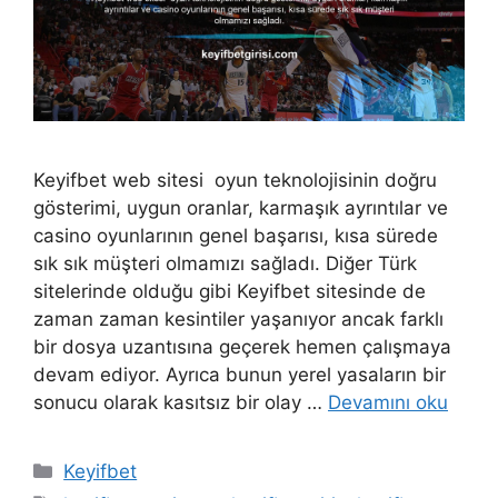
Keyifbet web sitesi oyun teknolojisinin doğru
gösterimi, uygun oranlar, karmaşık ayrıntılar ve
casino oyunlarının genel başarısı, kısa sürede
sık sık müşteri olmamızı sağladı. Diğer Türk
sitelerinde olduğu gibi Keyifbet sitesinde de
zaman zaman kesintiler yaşanıyor ancak farklı
bir dosya uzantısına geçerek hemen çalışmaya
devam ediyor. Ayrıca bunun yerel yasaların bir
sonucu olarak kasıtsız bir olay …
Devamını oku
Kategoriler
Keyifbet