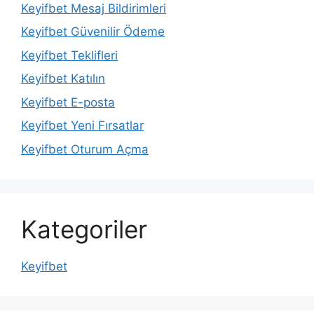
Keyifbet Mesaj Bildirimleri
Keyifbet Güvenilir Ödeme
Keyifbet Teklifleri
Keyifbet Katılın
Keyifbet E-posta
Keyifbet Yeni Fırsatlar
Keyifbet Oturum Açma
Kategoriler
Keyifbet