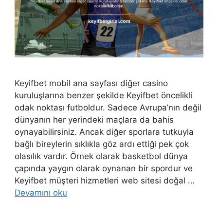
Keyifbet mobil ana sayfası diğer casino
kuruluşlarına benzer şekilde Keyifbet öncelikli
odak noktası futboldur. Sadece Avrupa’nın değil
dünyanın her yerindeki maçlara da bahis
oynayabilirsiniz. Ancak diğer sporlara tutkuyla
bağlı bireylerin sıklıkla göz ardı ettiği pek çok
olasılık vardır. Örnek olarak basketbol dünya
çapında yaygın olarak oynanan bir spordur ve
Keyifbet müşteri hizmetleri web sitesi doğal …
Devamını oku