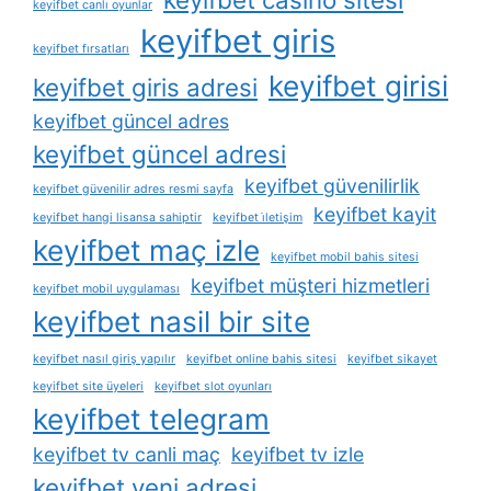
keyifbet canlı oyunlar
keyifbet giris
keyifbet fırsatları
keyifbet girisi
keyifbet giris adresi
keyifbet güncel adres
keyifbet güncel adresi
keyifbet güvenilirlik
keyifbet güvenilir adres resmi sayfa
keyifbet kayit
keyifbet hangi lisansa sahiptir
keyifbet i̇letişim
keyifbet maç izle
keyifbet mobil bahis sitesi
keyifbet müşteri hizmetleri
keyifbet mobil uygulaması
keyifbet nasil bir site
keyifbet nasıl giriş yapılır
keyifbet online bahis sitesi
keyifbet sikayet
keyifbet site üyeleri
keyifbet slot oyunları
keyifbet telegram
keyifbet tv canli maç
keyifbet tv izle
keyifbet yeni adresi