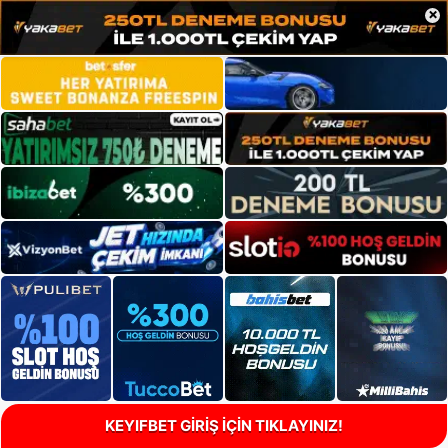
×
KEYIFBET GİRİŞ İÇİN TIKLAYINIZ!