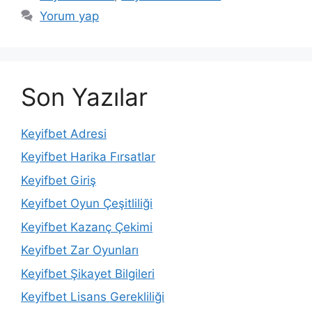
Yorum yap
Son Yazılar
Keyifbet Adresi
Keyifbet Harika Fırsatlar
Keyifbet Giriş
Keyifbet Oyun Çeşitliliği
Keyifbet Kazanç Çekimi
Keyifbet Zar Oyunları
Keyifbet Şikayet Bilgileri
Keyifbet Lisans Gerekliliği