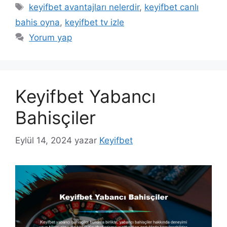
Etiketler
keyifbet avantajları nelerdir
,
keyifbet canlı
bahis oyna
,
keyifbet tv izle
Yorum yap
Keyifbet Yabancı
Bahisçiler
Eylül 14, 2024
yazar
Keyifbet