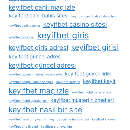
keyifbet canli maç izle
keyifbet canlı bahis sitesi
keyifbet canlı bahis tahminleri
keyifbet casino sitesi
keyifbet canlı oyunlar
keyifbet giris
keyifbet fırsatları
keyifbet girisi
keyifbet giris adresi
keyifbet güncel adres
keyifbet güncel adresi
keyifbet güvenilirlik
keyifbet güvenilir adres resmi sayfa
keyifbet kayit
keyifbet hangi lisansa sahiptir
keyifbet i̇letişim
keyifbet maç izle
keyifbet mobil bahis sitesi
keyifbet müşteri hizmetleri
keyifbet mobil uygulaması
keyifbet nasil bir site
keyifbet nasıl giriş yapılır
keyifbet online bahis sitesi
keyifbet sikayet
keyifbet site üyeleri
keyifbet slot oyunları