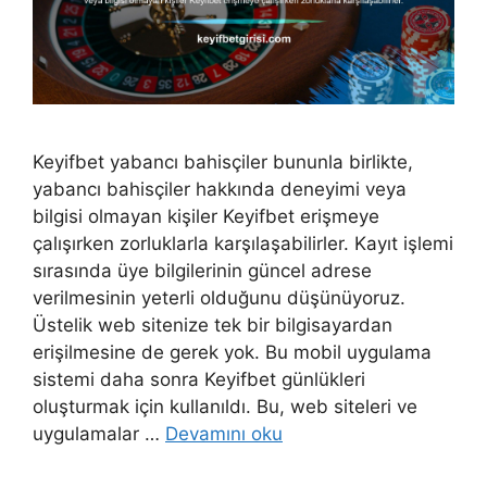
Keyifbet yabancı bahisçiler bununla birlikte,
yabancı bahisçiler hakkında deneyimi veya
bilgisi olmayan kişiler Keyifbet erişmeye
çalışırken zorluklarla karşılaşabilirler. Kayıt işlemi
sırasında üye bilgilerinin güncel adrese
verilmesinin yeterli olduğunu düşünüyoruz.
Üstelik web sitenize tek bir bilgisayardan
erişilmesine de gerek yok. Bu mobil uygulama
sistemi daha sonra Keyifbet günlükleri
oluşturmak için kullanıldı. Bu, web siteleri ve
uygulamalar …
Devamını oku