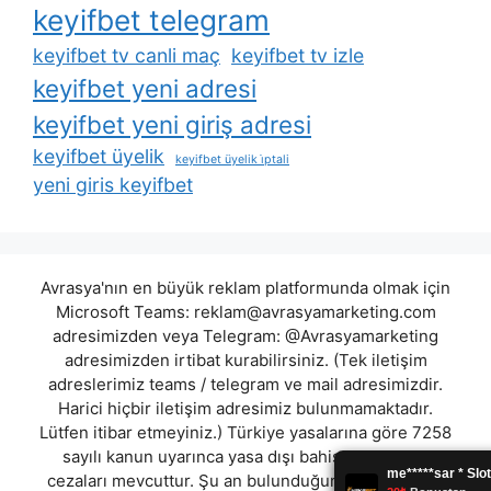
keyifbet telegram
keyifbet tv canli maç
keyifbet tv izle
keyifbet yeni adresi
keyifbet yeni giriş adresi
keyifbet üyelik
keyifbet üyelik i̇ptali
yeni giris keyifbet
Avrasya'nın en büyük reklam platformunda olmak için
Microsoft Teams:
reklam@avrasyamarketing.com
adresimizden veya Telegram: @Avrasyamarketing
adresimizden irtibat kurabilirsiniz. (Tek iletişim
adreslerimiz teams / telegram ve mail adresimizdir.
Harici hiçbir iletişim adresimiz bulunmamaktadır.
Lütfen itibar etmeyiniz.) Türkiye yasalarına göre 7258
sayılı kanun uyarınca yasa dışı bahis oynamanın
cezaları mevcuttur. Şu an bulunduğunuz site hiç bir