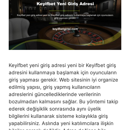
Keyifbet yeni giriş adresi yeni bir Keyifbet giriş
adresini kullanmaya başlamak için oyuncuların
giriş yapması gerekir. Web sitesinin iyi organize
edilmiş yapısı, giriş yapmış kullanıcıların
adreslerini güncellediklerinde verilerinin
bozulmadan kalmasını sağlar. Bu yöntemi takip
ederek değişiklik sonrasında aynı üyelik
bilgilerini kullanarak sisteme kolaylıkla giriş
yapabilirsiniz. Aslında yeni katılımcılara ilişkin