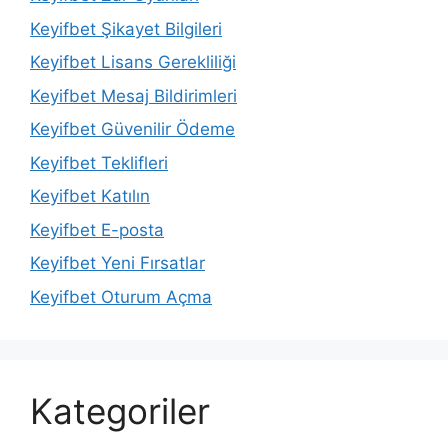
Keyifbet Şikayet Bilgileri
Keyifbet Lisans Gerekliliği
Keyifbet Mesaj Bildirimleri
Keyifbet Güvenilir Ödeme
Keyifbet Teklifleri
Keyifbet Katılın
Keyifbet E-posta
Keyifbet Yeni Fırsatlar
Keyifbet Oturum Açma
Kategoriler