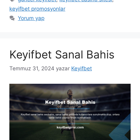
keyifbet promosyonlar
Yorum yap
Keyifbet Sanal Bahis
Temmuz 31, 2024
yazar
Keyifbet