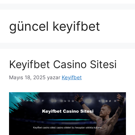
güncel keyifbet
Keyifbet Casino Sitesi
Mayıs 18, 2025
yazar
Keyifbet