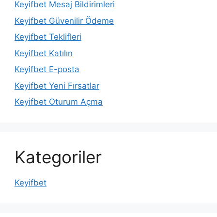
Keyifbet Mesaj Bildirimleri
Keyifbet Güvenilir Ödeme
Keyifbet Teklifleri
Keyifbet Katılın
Keyifbet E-posta
Keyifbet Yeni Fırsatlar
Keyifbet Oturum Açma
Kategoriler
Keyifbet