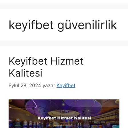
keyifbet güvenilirlik
Keyifbet Hizmet
Kalitesi
Eylül 28, 2024
yazar
Keyifbet