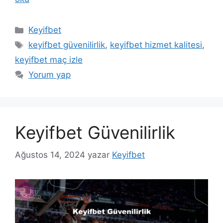
Kategoriler
Keyifbet
Etiketler
keyifbet güvenilirlik
,
keyifbet hizmet kalitesi
,
keyifbet maç izle
Yorum yap
Keyifbet Güvenilirlik
Ağustos 14, 2024
yazar
Keyifbet