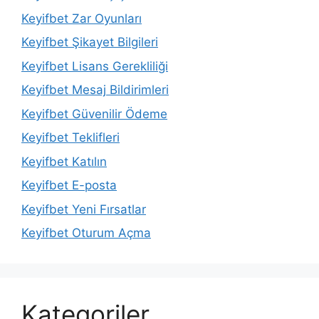
Keyifbet Zar Oyunları
Keyifbet Şikayet Bilgileri
Keyifbet Lisans Gerekliliği
Keyifbet Mesaj Bildirimleri
Keyifbet Güvenilir Ödeme
Keyifbet Teklifleri
Keyifbet Katılın
Keyifbet E-posta
Keyifbet Yeni Fırsatlar
Keyifbet Oturum Açma
Kategoriler