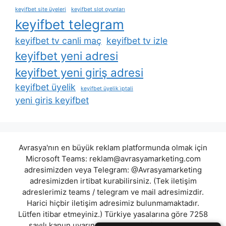
keyifbet site üyeleri
keyifbet slot oyunları
keyifbet telegram
keyifbet tv canli maç
keyifbet tv izle
keyifbet yeni adresi
keyifbet yeni giriş adresi
keyifbet üyelik
keyifbet üyelik i̇ptali
yeni giris keyifbet
Avrasya'nın en büyük reklam platformunda olmak için
Microsoft Teams:
reklam@avrasyamarketing.com
adresimizden veya Telegram: @Avrasyamarketing
adresimizden irtibat kurabilirsiniz. (Tek iletişim
adreslerimiz teams / telegram ve mail adresimizdir.
Harici hiçbir iletişim adresimiz bulunmamaktadır.
Lütfen itibar etmeyiniz.) Türkiye yasalarına göre 7258
sayılı kanun uyarınca yasa dışı bahis oynamanın