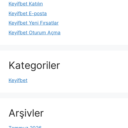
Keyifbet Katılın
Keyifbet E-posta
Keyifbet Yeni Fırsatlar
Keyifbet Oturum Açma
Kategoriler
Keyifbet
Arşivler
Temmuz 2026