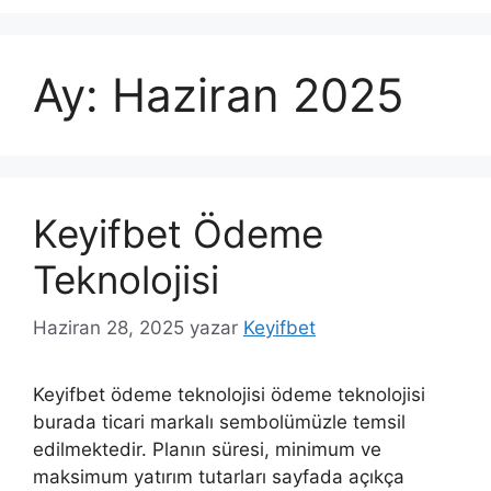
Ay:
Haziran 2025
Keyifbet Ödeme
Teknolojisi
Haziran 28, 2025
yazar
Keyifbet
Keyifbet ödeme teknolojisi ödeme teknolojisi
burada ticari markalı sembolümüzle temsil
edilmektedir. Planın süresi, minimum ve
maksimum yatırım tutarları sayfada açıkça