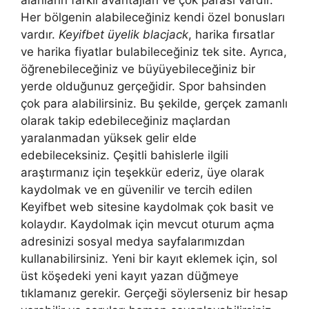
alanların farklı avantajları ve çok parası vardır.
Her bölgenin alabileceğiniz kendi özel bonusları
vardır.
Keyifbet üyelik blacjack
, harika fırsatlar
ve harika fiyatlar bulabileceğiniz tek site. Ayrıca,
öğrenebileceğiniz ve büyüyebileceğiniz bir
yerde olduğunuz gerçeğidir. Spor bahsinden
çok para alabilirsiniz. Bu şekilde, gerçek zamanlı
olarak takip edebileceğiniz maçlardan
yaralanmadan yüksek gelir elde
edebileceksiniz. Çeşitli bahislerle ilgili
araştırmanız için teşekkür ederiz, üye olarak
kaydolmak ve en güvenilir ve tercih edilen
Keyifbet web sitesine kaydolmak çok basit ve
kolaydır. Kaydolmak için mevcut oturum açma
adresinizi sosyal medya sayfalarımızdan
kullanabilirsiniz. Yeni bir kayıt eklemek için, sol
üst köşedeki yeni kayıt yazan düğmeye
tıklamanız gerekir. Gerçeği söylerseniz bir hesap