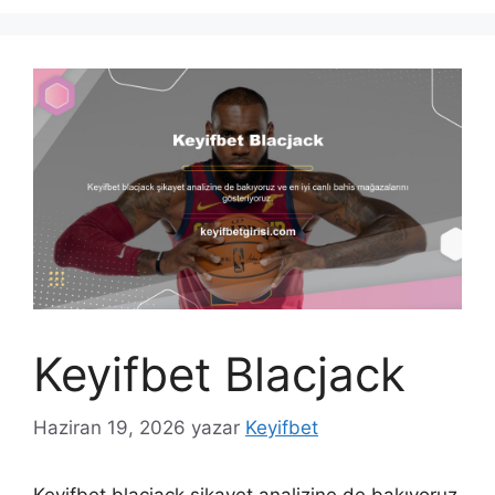
Keyifbet Blacjack
Haziran 19, 2026
yazar
Keyifbet