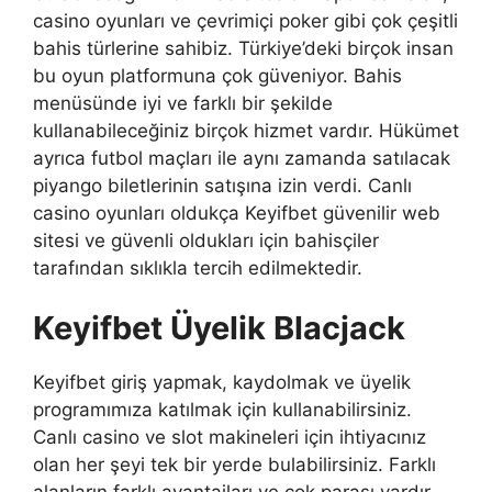
casino oyunları ve çevrimiçi poker gibi çok çeşitli
bahis türlerine sahibiz. Türkiye’deki birçok insan
bu oyun platformuna çok güveniyor. Bahis
menüsünde iyi ve farklı bir şekilde
kullanabileceğiniz birçok hizmet vardır. Hükümet
ayrıca futbol maçları ile aynı zamanda satılacak
piyango biletlerinin satışına izin verdi. Canlı
casino oyunları oldukça Keyifbet güvenilir web
sitesi ve güvenli oldukları için bahisçiler
tarafından sıklıkla tercih edilmektedir.
Keyifbet Üyelik Blacjack
Keyifbet giriş yapmak, kaydolmak ve üyelik
programımıza katılmak için kullanabilirsiniz.
Canlı casino ve slot makineleri için ihtiyacınız
olan her şeyi tek bir yerde bulabilirsiniz. Farklı