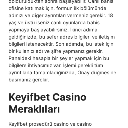
doldurulduktan sonra başlayabilir. Canlı bahis
ofisine katılmak için, formun ilk bölümünde
adınızı ve diğer ayrıntıları vermeniz gerekir. 18
yaş ve üstü iseniz canlı oyunlarda bahis
yapmaya başlayabilirsiniz. İkinci adıma
geldiğinizde, bu sefer adres bilgileri ve iletişim
bilgileri istenecektir. Son adımda, bu istek için
bir kullanıcı adı ve şifre yapmanız gerekir.
Paneldeki hesapla bir şeyler yapmak için bu
bilgilere ihtiyacımız var. İşlemi gerekli tüm
ayrıntılarla tamamladığınızda, Onay düğmesine
basmanız gerekir.
Keyifbet Casino
Meraklıları
Keyifbet prosedürü casino ve casino