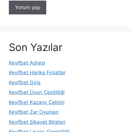
Son Yazılar
Keyifbet Adresi
Keyifbet Harika Fırsatlar
Keyifbet Giriş
Keyifbet Oyun Çeşitliliği
Keyifbet Kazanç Çekimi
Keyifbet Zar Oyunları
Keyifbet Şikayet Bilgileri
Keyifbet Lisans Gerekliliği