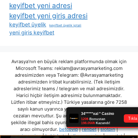
keyifbet yeni adresi
keyifbet yeni giriş adresi
keyifbet üyelik
keyifbet üyelik i̇ptali
yeni giris keyifbet
Avrasya'nın en büyük reklam platformunda olmak için
Microsoft Teams:
reklam@avrasyamarketing.com
adresimizden veya Telegram: @Avrasyamarketing
adresimizden irtibat kurabilirsiniz. (Tek iletişim
adreslerimiz teams / telegram ve mail adresimizdir.
Harici hiçbir iletişim adresimiz bulunmamaktadır.
Lütfen itibar etmeyiniz.) Türkiye yasalarına göre 7258
sayılı kanun uyarınca yasa dışı bahis oynamanın
cezaları mevcuttur. Şu an bulunduğunuz site hiç bir
şekilde illegal bahis oyunları oynatmıyor ve oynamaya
aracı olmuyordur.
betcovip
|
renbet
|
slotpin
|
maximcasino
|
bahisbeta
|
olimposcasino
|
egeslot
|