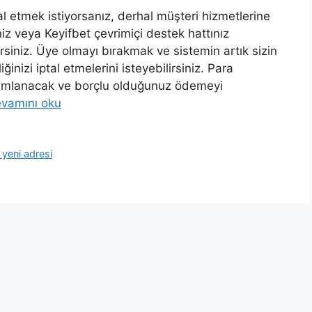
tal etmek istiyorsanız, derhal müşteri hizmetlerine
niz veya Keyifbet çevrimiçi destek hattınız
lirsiniz. Üye olmayı bırakmak ve sistemin artık sizin
inizi iptal etmelerini isteyebilirsiniz. Para
mamlanacak ve borçlu olduğunuz ödemeyi
vamını oku
 yeni adresi