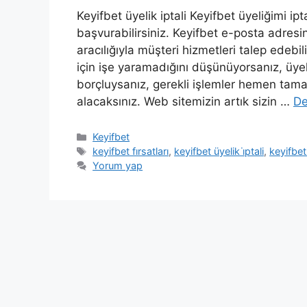
Keyifbet üyelik iptali Keyifbet üyeliğimi ip
başvurabilirsiniz. Keyifbet e-posta adresi
aracılığıyla müşteri hizmetleri talep edebi
için işe yaramadığını düşünüyorsanız, üyeliğ
borçluysanız, gerekli işlemler hemen ta
alacaksınız. Web sitemizin artık sizin …
De
Kategoriler
Keyifbet
Etiketler
keyifbet fırsatları
,
keyifbet üyelik i̇ptali
,
keyifbet
Yorum yap