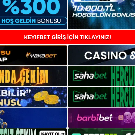
KEYIFBET GİRİŞ İÇİN TIKLAYINIZ!