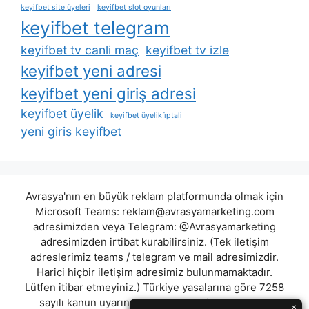
keyifbet site üyeleri
keyifbet slot oyunları
keyifbet telegram
keyifbet tv canli maç
keyifbet tv izle
keyifbet yeni adresi
keyifbet yeni giriş adresi
keyifbet üyelik
keyifbet üyelik i̇ptali
yeni giris keyifbet
Avrasya'nın en büyük reklam platformunda olmak için
Microsoft Teams:
reklam@avrasyamarketing.com
adresimizden veya Telegram: @Avrasyamarketing
adresimizden irtibat kurabilirsiniz. (Tek iletişim
adreslerimiz teams / telegram ve mail adresimizdir.
Harici hiçbir iletişim adresimiz bulunmamaktadır.
Lütfen itibar etmeyiniz.) Türkiye yasalarına göre 7258
sayılı kanun uyarınca yasa dışı bahis oynamanın