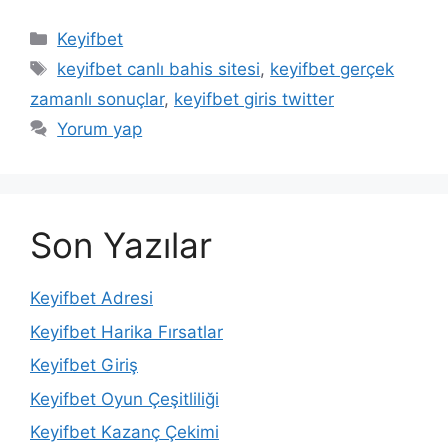
Kategoriler
Keyifbet
Etiketler
keyifbet canlı bahis sitesi
,
keyifbet gerçek
zamanlı sonuçlar
,
keyifbet giris twitter
Yorum yap
Son Yazılar
Keyifbet Adresi
Keyifbet Harika Fırsatlar
Keyifbet Giriş
Keyifbet Oyun Çeşitliliği
Keyifbet Kazanç Çekimi