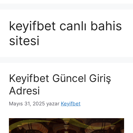
keyifbet canlı bahis
sitesi
Keyifbet Güncel Giriş
Adresi
Mayıs 31, 2025
yazar
Keyifbet