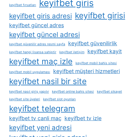
keyifbet giris
keyifbet fırsatları
keyifbet girisi
keyifbet giris adresi
keyifbet güncel adres
keyifbet güncel adresi
keyifbet güvenilirlik
keyifbet güvenilir adres resmi sayfa
keyifbet kayit
keyifbet hangi lisansa sahiptir
keyifbet i̇letişim
keyifbet maç izle
keyifbet mobil bahis sitesi
keyifbet müşteri hizmetleri
keyifbet mobil uygulaması
keyifbet nasil bir site
keyifbet nasıl giriş yapılır
keyifbet online bahis sitesi
keyifbet sikayet
keyifbet site üyeleri
keyifbet slot oyunları
keyifbet telegram
keyifbet tv canli maç
keyifbet tv izle
keyifbet yeni adresi