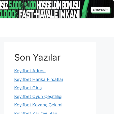
Son Yazılar
Keyifbet Adresi
Keyifbet Harika Fırsatlar
Keyifbet Giriş
Keyifbet Oyun Çeşitliliği
Keyifbet Kazanç Çekimi
Keyifbet Zar Oyunları