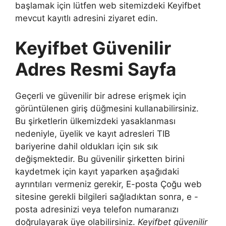
başlamak için lütfen web sitemizdeki Keyifbet
mevcut kayıtlı adresini ziyaret edin.
Keyifbet Güvenilir
Adres Resmi Sayfa
Geçerli ve güvenilir bir adrese erişmek için
görüntülenen giriş düğmesini kullanabilirsiniz.
Bu şirketlerin ülkemizdeki yasaklanması
nedeniyle, üyelik ve kayıt adresleri TIB
bariyerine dahil oldukları için sık sık
değişmektedir. Bu güvenilir şirketten birini
kaydetmek için kayıt yaparken aşağıdaki
ayrıntıları vermeniz gerekir, E-posta Çoğu web
sitesine gerekli bilgileri sağladıktan sonra, e -
posta adresinizi veya telefon numaranızı
doğrulayarak üye olabilirsiniz.
Keyifbet güvenilir