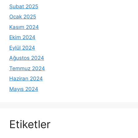
Şubat 2025
Ocak 2025
Kasım 2024
Ekim 2024
Eylül 2024
Ağustos 2024
Temmuz 2024
Haziran 2024
Mayıs 2024
Etiketler