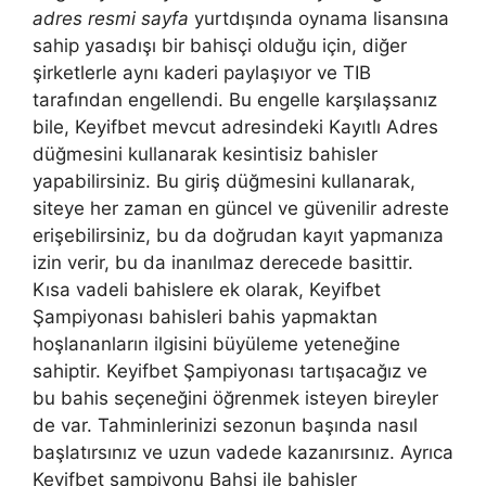
adres resmi sayfa
yurtdışında oynama lisansına
sahip yasadışı bir bahisçi olduğu için, diğer
şirketlerle aynı kaderi paylaşıyor ve TIB
tarafından engellendi. Bu engelle karşılaşsanız
bile, Keyifbet mevcut adresindeki Kayıtlı Adres
düğmesini kullanarak kesintisiz bahisler
yapabilirsiniz. Bu giriş düğmesini kullanarak,
siteye her zaman en güncel ve güvenilir adreste
erişebilirsiniz, bu da doğrudan kayıt yapmanıza
izin verir, bu da inanılmaz derecede basittir.
Kısa vadeli bahislere ek olarak, Keyifbet
Şampiyonası bahisleri bahis yapmaktan
hoşlananların ilgisini büyüleme yeteneğine
sahiptir. Keyifbet Şampiyonası tartışacağız ve
bu bahis seçeneğini öğrenmek isteyen bireyler
de var. Tahminlerinizi sezonun başında nasıl
başlatırsınız ve uzun vadede kazanırsınız. Ayrıca
Keyifbet şampiyonu Bahsi ile bahisler