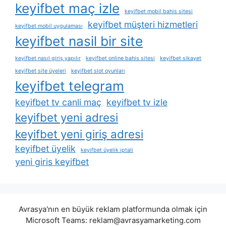
keyifbet maç izle
keyifbet mobil bahis sitesi
keyifbet müşteri hizmetleri
keyifbet mobil uygulaması
keyifbet nasil bir site
keyifbet nasıl giriş yapılır
keyifbet online bahis sitesi
keyifbet sikayet
keyifbet site üyeleri
keyifbet slot oyunları
keyifbet telegram
keyifbet tv canli maç
keyifbet tv izle
keyifbet yeni adresi
keyifbet yeni giriş adresi
keyifbet üyelik
keyifbet üyelik i̇ptali
yeni giris keyifbet
Avrasya'nın en büyük reklam platformunda olmak için
Microsoft Teams:
reklam@avrasyamarketing.com