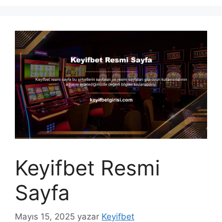
Keyifbet Resmi
Sayfa
Mayıs 15, 2025
yazar
Keyifbet