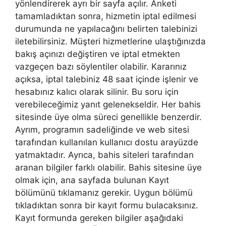
yönlendirerek ayrı bir sayfa açılır. Anketi
tamamladıktan sonra, hizmetin iptal edilmesi
durumunda ne yapılacağını belirten talebinizi
iletebilirsiniz. Müşteri hizmetlerine ulaştığınızda
bakış açınızı değiştiren ve iptal etmekten
vazgeçen bazı söylentiler olabilir. Kararınız
açıksa, iptal talebiniz 48 saat içinde işlenir ve
hesabınız kalıcı olarak silinir. Bu soru için
verebileceğimiz yanıt gelenekseldir. Her bahis
sitesinde üye olma süreci genellikle benzerdir.
Ayrım, programın sadeliğinde ve web sitesi
tarafından kullanılan kullanıcı dostu arayüzde
yatmaktadır. Ayrıca, bahis siteleri tarafından
aranan bilgiler farklı olabilir. Bahis sitesine üye
olmak için, ana sayfada bulunan Kayıt
bölümünü tıklamanız gerekir. Uygun bölümü
tıkladıktan sonra bir kayıt formu bulacaksınız.
Kayıt formunda gereken bilgiler aşağıdaki