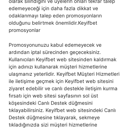
olarak silindiğini ve üyelerin onları tekrar talep
edemeyeceği için daha fazla dikkat ve
odaklanmayı talep eden promosyonların
olduğunu belirtmek önemlidir.Keyifbet
promosyonlar
Promosyonunuzu kabul edemeyecek ve
ardından iptal sürecinden geçeceksiniz.
Kullanıcıları Keyifbet web sitesinden kaldırmak
için adınızı kullanarak müşteri hizmetlerine
ulaşmanız yeterlidir. Keyifbet Müşteri Hizmetleri
ile iletişime geçmek için Keyifbet web sitesini
ziyaret edebilir ve canlı destekle iletişim kurma
fırsatı için web sitesi sayfasının sol üst
köşesindeki Canlı Destek düğmesini
tıklayabilirsiniz. Keyifbet web sitesindeki Canlı
Destek düğmesine tıklayarak, sekmeye
tıkladığınızda sizi müşteri hizmetlerine