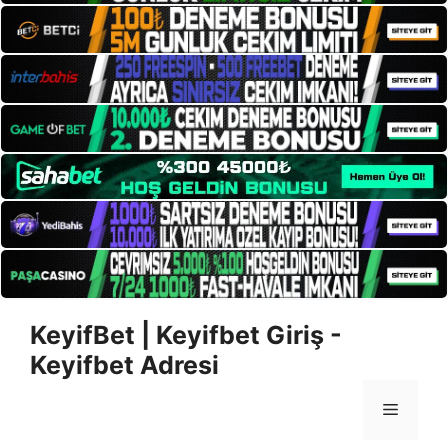
İçeriğe
KeyifBet | Keyifbet Giriş -
atla
Keyifbet Adresi
Menü