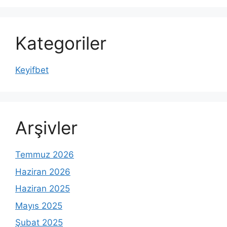
Kategoriler
Keyifbet
Arşivler
Temmuz 2026
Haziran 2026
Haziran 2025
Mayıs 2025
Şubat 2025