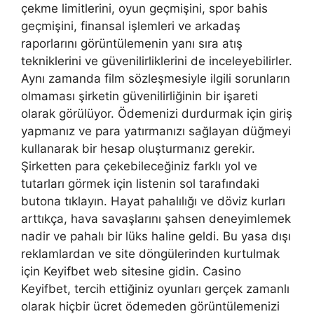
çekme limitlerini, oyun geçmişini, spor bahis
geçmişini, finansal işlemleri ve arkadaş
raporlarını görüntülemenin yanı sıra atış
tekniklerini ve güvenilirliklerini de inceleyebilirler.
Aynı zamanda film sözleşmesiyle ilgili sorunların
olmaması şirketin güvenilirliğinin bir işareti
olarak görülüyor. Ödemenizi durdurmak için giriş
yapmanız ve para yatırmanızı sağlayan düğmeyi
kullanarak bir hesap oluşturmanız gerekir.
Şirketten para çekebileceğiniz farklı yol ve
tutarları görmek için listenin sol tarafındaki
butona tıklayın. Hayat pahalılığı ve döviz kurları
arttıkça, hava savaşlarını şahsen deneyimlemek
nadir ve pahalı bir lüks haline geldi. Bu yasa dışı
reklamlardan ve site döngülerinden kurtulmak
için Keyifbet web sitesine gidin. Casino
Keyifbet, tercih ettiğiniz oyunları gerçek zamanlı
olarak hiçbir ücret ödemeden görüntülemenizi