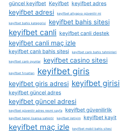
güncel keyifbet
Keyifbet
keyifbet adres
keyifbet adresi
keyifbet altyapısı güvenilir mi
keyifbet bahis sitesi
keyifbet bahis kategorisi
keyifbet canli
keyifbet canli destek
keyifbet canli maç izle
keyifbet canlı bahis sitesi
keyifbet canlı bahis tahminleri
keyifbet casino sitesi
keyifbet canlı oyunlar
keyifbet giris
keyifbet fırsatları
keyifbet girisi
keyifbet giris adresi
keyifbet güncel adres
keyifbet güncel adresi
keyifbet güvenilirlik
keyifbet güvenilir adres resmi sayfa
keyifbet kayit
keyifbet hangi lisansa sahiptir
keyifbet i̇letişim
keyifbet maç izle
keyifbet mobil bahis sitesi