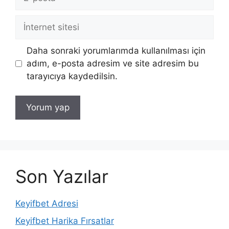
posta
İnternet
sitesi
Daha sonraki yorumlarımda kullanılması için
adım, e-posta adresim ve site adresim bu
tarayıcıya kaydedilsin.
Son Yazılar
Keyifbet Adresi
Keyifbet Harika Fırsatlar