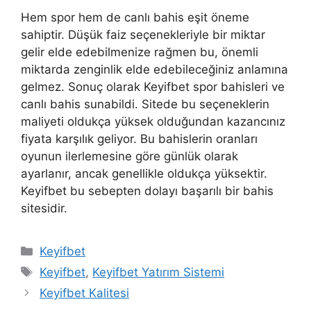
Hem spor hem de canlı bahis eşit öneme
sahiptir. Düşük faiz seçenekleriyle bir miktar
gelir elde edebilmenize rağmen bu, önemli
miktarda zenginlik elde edebileceğiniz anlamına
gelmez. Sonuç olarak Keyifbet spor bahisleri ve
canlı bahis sunabildi. Sitede bu seçeneklerin
maliyeti oldukça yüksek olduğundan kazancınız
fiyata karşılık geliyor. Bu bahislerin oranları
oyunun ilerlemesine göre günlük olarak
ayarlanır, ancak genellikle oldukça yüksektir.
Keyifbet bu sebepten dolayı başarılı bir bahis
sitesidir.
Kategoriler
Keyifbet
Etiketler
Keyifbet
,
Keyifbet Yatırım Sistemi
Keyifbet Kalitesi