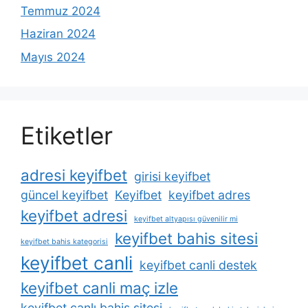
Temmuz 2024
Haziran 2024
Mayıs 2024
Etiketler
adresi keyifbet
girisi keyifbet
güncel keyifbet
Keyifbet
keyifbet adres
keyifbet adresi
keyifbet altyapısı güvenilir mi
keyifbet bahis sitesi
keyifbet bahis kategorisi
keyifbet canli
keyifbet canli destek
keyifbet canli maç izle
keyifbet canlı bahis sitesi