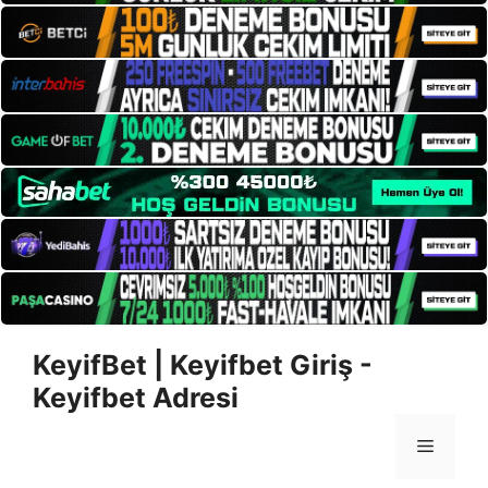
İçeriğe
KeyifBet | Keyifbet Giriş -
atla
Keyifbet Adresi
Menü