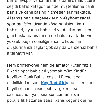
bahis, E-spor ve sanal bahis dahil olmak üzere
çeşitli bahis kategorilerinde müşterilerine canlı
bahis ve canlı casino hizmetleri sunmaktadır.
Alışılmış bahis seçeneklerinin
Keyifbet sanal
spor bahisleri
dışında köşe bahisleri, kart
bahisleri, oyuncu bahisleri ve dakika bahisleri
gibi başka bahis türleri de bulunmaktadır. En
yüksek başarı olasılığına sahip kuponlar
oluşturmanızı sağlar.Çok sayıda benzersiz bahis
alternatifi var.
Hem profesyonel hem de amatör 70ten fazla
ülkede spor bahisleri yapmak mümkündür.
Keyifbet Canlı Bahis, çeşitli küresel spor
etkinliklerine spor
Keyifbet Giriş
bahisleri sunar.
Keyifbet canlı casino sitesi, geleneksel
casinosunun yanı sıra son zamanlarda
popülerlik kazanan sanal bahis seçeneklerine