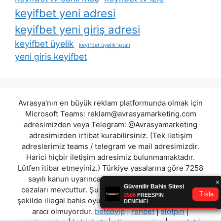
keyifbet yeni adresi
keyifbet yeni giriş adresi
keyifbet üyelik
keyifbet üyelik i̇ptali
yeni giris keyifbet
Avrasya'nın en büyük reklam platformunda olmak için
Microsoft Teams:
reklam@avrasyamarketing.com
adresimizden veya Telegram: @Avrasyamarketing
adresimizden irtibat kurabilirsiniz. (Tek iletişim
adreslerimiz teams / telegram ve mail adresimizdir.
Harici hiçbir iletişim adresimiz bulunmamaktadır.
Lütfen itibar etmeyiniz.) Türkiye yasalarına göre 7258
sayılı kanun uyarınca yasa dışı bahis oynamanın
cezaları mevcuttur. Şu an bulunduğunuz site hiç bir
şekilde illegal bahis oyunları oynatmıyor ve oynamaya
aracı olmuyordur.
betcovip
|
renbet
|
slotpin
|