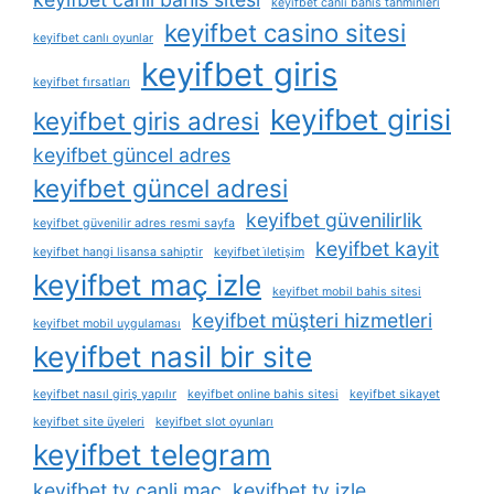
keyifbet canlı bahis tahminleri
keyifbet casino sitesi
keyifbet canlı oyunlar
keyifbet giris
keyifbet fırsatları
keyifbet girisi
keyifbet giris adresi
keyifbet güncel adres
keyifbet güncel adresi
keyifbet güvenilirlik
keyifbet güvenilir adres resmi sayfa
keyifbet kayit
keyifbet hangi lisansa sahiptir
keyifbet i̇letişim
keyifbet maç izle
keyifbet mobil bahis sitesi
keyifbet müşteri hizmetleri
keyifbet mobil uygulaması
keyifbet nasil bir site
keyifbet nasıl giriş yapılır
keyifbet online bahis sitesi
keyifbet sikayet
keyifbet site üyeleri
keyifbet slot oyunları
keyifbet telegram
keyifbet tv canli maç
keyifbet tv izle