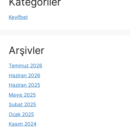
Kategoriler
Keyifbet
Arşivler
Temmuz 2026
Haziran 2026
Haziran 2025
Mayıs 2025
Şubat 2025
Ocak 2025
Kasım 2024