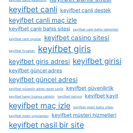
keyifbet bahis kategorisi
keyifbet canli
keyifbet canli destek
keyifbet canli maç izle
keyifbet canlı bahis sitesi
keyifbet canlı bahis tahminleri
keyifbet casino sitesi
keyifbet canlı oyunlar
keyifbet giris
keyifbet fırsatları
keyifbet girisi
keyifbet giris adresi
keyifbet güncel adres
keyifbet güncel adresi
keyifbet güvenilirlik
keyifbet güvenilir adres resmi sayfa
keyifbet kayit
keyifbet hangi lisansa sahiptir
keyifbet i̇letişim
keyifbet maç izle
keyifbet mobil bahis sitesi
keyifbet müşteri hizmetleri
keyifbet mobil uygulaması
keyifbet nasil bir site