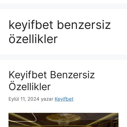
keyifbet benzersiz
özellikler
Keyifbet Benzersiz
Özellikler
Eylül 11, 2024
yazar
Keyifbet