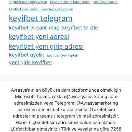
keyifbet nasıl giriş yapılır
keyifbet online bahis sitesi
keyifbet sikayet
keyifbet site üyeleri
keyifbet slot oyunları
keyifbet telegram
keyifbet tv canli maç
keyifbet tv izle
keyifbet yeni adresi
keyifbet yeni giriş adresi
keyifbet üyelik
keyifbet üyelik i̇ptali
yeni giris keyifbet
Avrasya'nın en büyük reklam platformunda olmak için
Microsoft Teams:
reklam@avrasyamarketing.com
adresimizden veya Telegram: @Avrasyamarketing
adresimizden irtibat kurabilirsiniz. (Tek iletişim
adreslerimiz teams / telegram ve mail adresimizdir.
Harici hiçbir iletişim adresimiz bulunmamaktadır.
Lütfen itibar etmeyiniz.) Türkiye yasalarına göre 7258