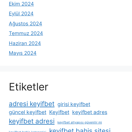
Ekim 2024
Eylül 2024
Ağustos 2024
Temmuz 2024
Haziran 2024
Mayıs 2024
Etiketler
adresi keyifbet
girisi keyifbet
güncel keyifbet
Keyifbet
keyifbet adres
keyifbet adresi
keyifbet altyapısı güvenilir mi
keyifbet bahis sitesi