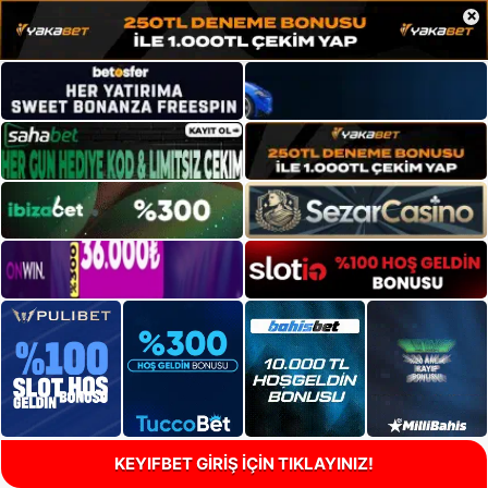
×
KEYIFBET GİRİŞ İÇİN TIKLAYINIZ!