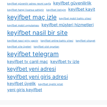
keyifbet güvenilirlik
keyifbet güvenilir adres resmi sayfa
keyifbet kayit
keyifbet hangi lisansa sahiptir
keyifbet i̇letişim
keyifbet maç izle
keyifbet mobil bahis sitesi
keyifbet müşteri hizmetleri
keyifbet mobil uygulaması
keyifbet nasil bir site
keyifbet nasıl giriş yapılır
keyifbet online bahis sitesi
keyifbet sikayet
keyifbet site üyeleri
keyifbet slot oyunları
keyifbet telegram
keyifbet tv canli maç
keyifbet tv izle
keyifbet yeni adresi
keyifbet yeni giriş adresi
keyifbet üyelik
keyifbet üyelik i̇ptali
yeni giris keyifbet