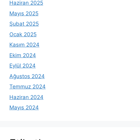
Haziran 2025
Mayıs 2025
Şubat 2025
Ocak 2025
Kasım 2024
Ekim 2024
Eylül 2024
Ağustos 2024
Temmuz 2024
Haziran 2024
Mayıs 2024