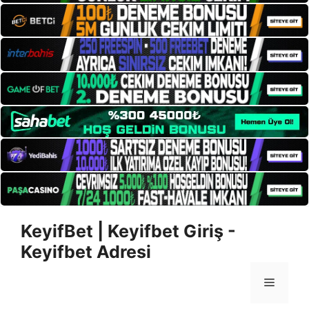
İçeriğe
KeyifBet | Keyifbet Giriş -
atla
Keyifbet Adresi
Menü