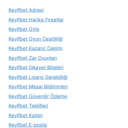
Keyifbet Adresi
Keyifbet Harika Fırsatlar
Keyifbet Giriş
Keyifbet Oyun Çeşitliliği
Keyifbet Kazanç Çekimi
Keyifbet Zar Oyunları
Keyifbet Şikayet Bilgileri
Keyifbet Lisans Gerekliliği
Keyifbet Mesaj Bildirimleri
Keyifbet Güvenilir Ödeme
Keyifbet Teklifleri
Keyifbet Katılın
Keyifbet E-posta