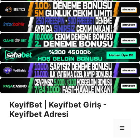
İçeriğe
KeyifBet | Keyifbet Giriş -
atla
Keyifbet Adresi
Menü