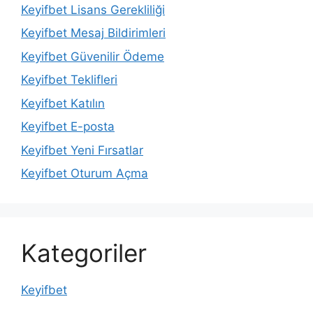
Keyifbet Lisans Gerekliliği
Keyifbet Mesaj Bildirimleri
Keyifbet Güvenilir Ödeme
Keyifbet Teklifleri
Keyifbet Katılın
Keyifbet E-posta
Keyifbet Yeni Fırsatlar
Keyifbet Oturum Açma
Kategoriler
Keyifbet