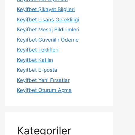
Keyifbet Şikayet Bilgileri
Keyifbet Lisans Gerekliliği
Keyifbet Mesaj Bildirimleri
Keyifbet Güvenilir Ödeme
Keyifbet Teklifleri
Keyifbet Katılın
Keyifbet E-posta
Keyifbet Yeni Fırsatlar
Keyifbet Oturum Açma
Kategoriler