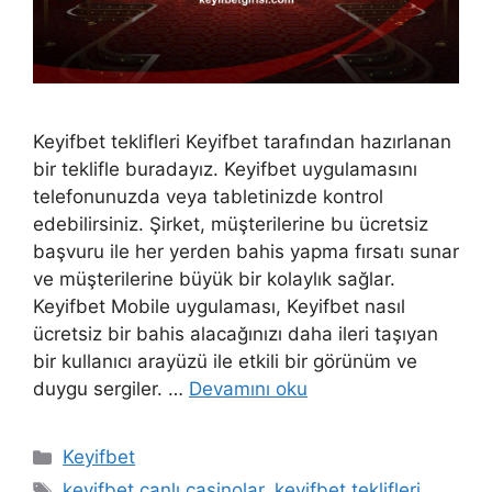
Keyifbet teklifleri Keyifbet tarafından hazırlanan
bir teklifle buradayız. Keyifbet uygulamasını
telefonunuzda veya tabletinizde kontrol
edebilirsiniz. Şirket, müşterilerine bu ücretsiz
başvuru ile her yerden bahis yapma fırsatı sunar
ve müşterilerine büyük bir kolaylık sağlar.
Keyifbet Mobile uygulaması, Keyifbet nasıl
ücretsiz bir bahis alacağınızı daha ileri taşıyan
bir kullanıcı arayüzü ile etkili bir görünüm ve
duygu sergiler. …
Devamını oku
Kategoriler
Keyifbet
Etiketler
keyifbet canlı casinolar
,
keyifbet teklifleri
,