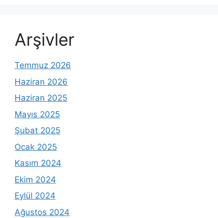
Arşivler
Temmuz 2026
Haziran 2026
Haziran 2025
Mayıs 2025
Şubat 2025
Ocak 2025
Kasım 2024
Ekim 2024
Eylül 2024
Ağustos 2024