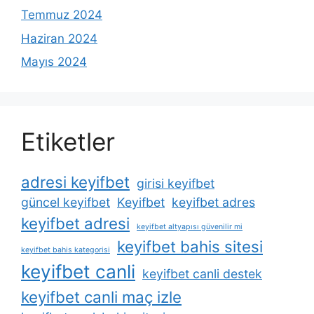
Temmuz 2024
Haziran 2024
Mayıs 2024
Etiketler
adresi keyifbet
girisi keyifbet
güncel keyifbet
Keyifbet
keyifbet adres
keyifbet adresi
keyifbet altyapısı güvenilir mi
keyifbet bahis sitesi
keyifbet bahis kategorisi
keyifbet canli
keyifbet canli destek
keyifbet canli maç izle