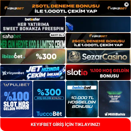
×
KEYIFBET GİRİŞ İÇİN TIKLAYINIZ!