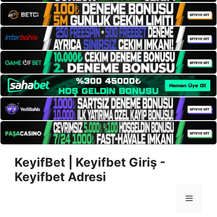
İçeriğe
KeyifBet | Keyifbet Giriş -
atla
Keyifbet Adresi
Menü