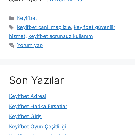
Kategoriler
Keyifbet
Etiketler
keyifbet canli maç izle
,
keyifbet güvenilir
hizmet
,
keyifbet sorunsuz kullanım
Yorum yap
Son Yazılar
Keyifbet Adresi
Keyifbet Harika Fırsatlar
Keyifbet Giriş
Keyifbet Oyun Çeşitliliği