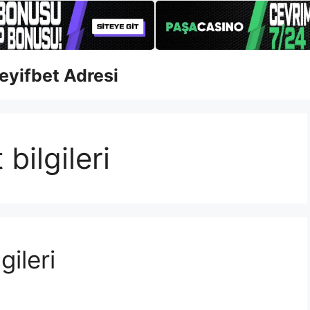
Keyifbet Adresi
bilgileri
ileri