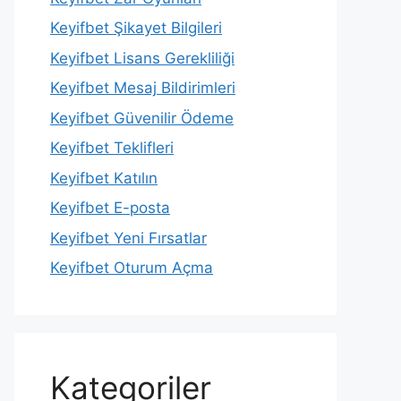
Keyifbet Şikayet Bilgileri
Keyifbet Lisans Gerekliliği
Keyifbet Mesaj Bildirimleri
Keyifbet Güvenilir Ödeme
Keyifbet Teklifleri
Keyifbet Katılın
Keyifbet E-posta
Keyifbet Yeni Fırsatlar
Keyifbet Oturum Açma
Kategoriler