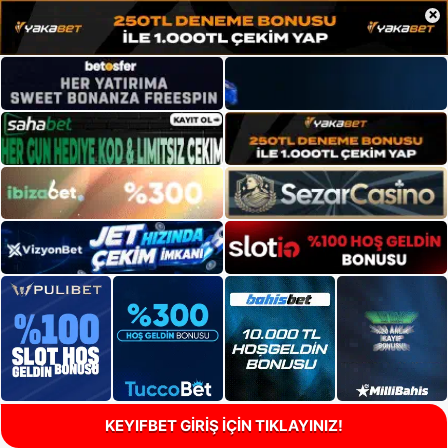
×
KEYIFBET GİRİŞ İÇİN TIKLAYINIZ!