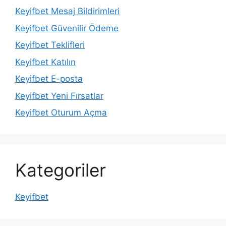
Keyifbet Mesaj Bildirimleri
Keyifbet Güvenilir Ödeme
Keyifbet Teklifleri
Keyifbet Katılın
Keyifbet E-posta
Keyifbet Yeni Fırsatlar
Keyifbet Oturum Açma
Kategoriler
Keyifbet