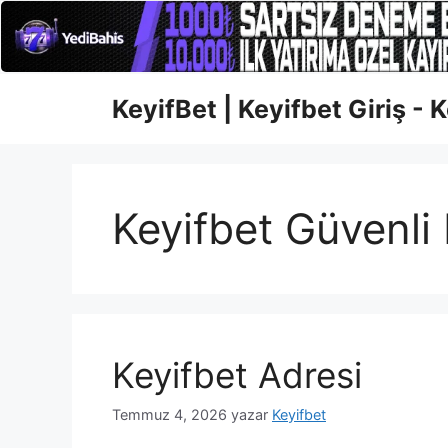
İçeriğe
KeyifBet | Keyifbet Giriş - 
atla
Keyifbet Güvenli 
Keyifbet Adresi
Temmuz 4, 2026
yazar
Keyifbet