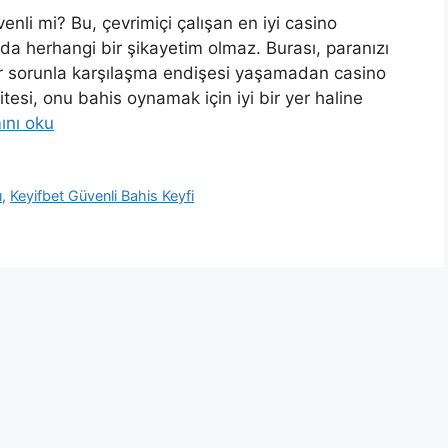
enli mi? Bu, çevrimiçi çalışan en iyi casino
ında herhangi bir şikayetim olmaz. Burası, paranızı
r sorunla karşılaşma endişesi yaşamadan casino
tesi, onu bahis oynamak için iyi bir yer haline
nı oku
ı
,
Keyifbet Güvenli Bahis Keyfi