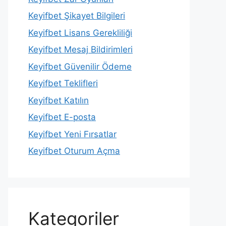
Keyifbet Şikayet Bilgileri
Keyifbet Lisans Gerekliliği
Keyifbet Mesaj Bildirimleri
Keyifbet Güvenilir Ödeme
Keyifbet Teklifleri
Keyifbet Katılın
Keyifbet E-posta
Keyifbet Yeni Fırsatlar
Keyifbet Oturum Açma
Kategoriler