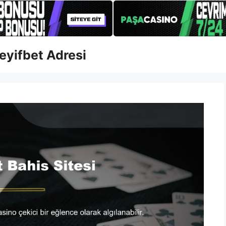
Keyifbet Adresi