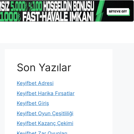
Son Yazılar
Keyifbet Adresi
Keyifbet Harika Fırsatlar
Keyifbet Giriş
Keyifbet Oyun Çeşitliliği
Keyifbet Kazanç Çekimi
Keyifbet Zar Oyunları