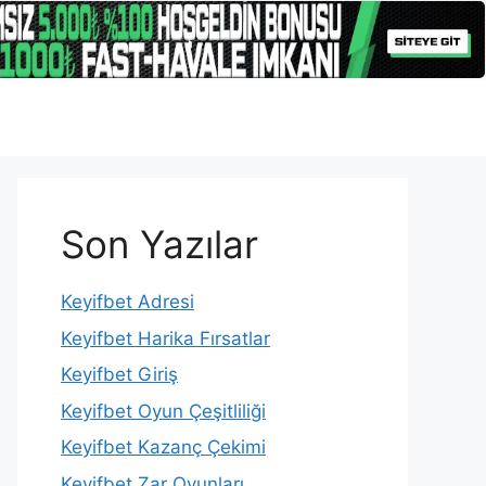
Son Yazılar
Keyifbet Adresi
Keyifbet Harika Fırsatlar
Keyifbet Giriş
Keyifbet Oyun Çeşitliliği
Keyifbet Kazanç Çekimi
Keyifbet Zar Oyunları