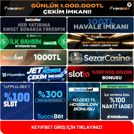
×
KEYIFBET GİRİŞ İÇİN TIKLAYINIZ!