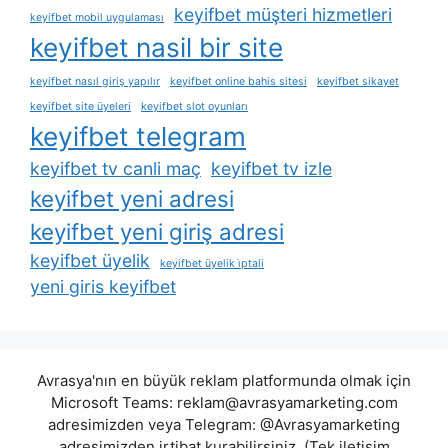
keyifbet müşteri hizmetleri
keyifbet mobil uygulaması
keyifbet nasil bir site
keyifbet nasıl giriş yapılır
keyifbet online bahis sitesi
keyifbet sikayet
keyifbet site üyeleri
keyifbet slot oyunları
keyifbet telegram
keyifbet tv canli maç
keyifbet tv izle
keyifbet yeni adresi
keyifbet yeni giriş adresi
keyifbet üyelik
keyifbet üyelik i̇ptali
yeni giris keyifbet
Avrasya'nın en büyük reklam platformunda olmak için
Microsoft Teams:
reklam@avrasyamarketing.com
adresimizden veya Telegram: @Avrasyamarketing
adresimizden irtibat kurabilirsiniz. (Tek iletişim