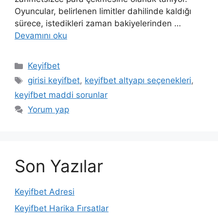
Oyuncular, belirlenen limitler dahilinde kaldığı
sürece, istedikleri zaman bakiyelerinden …
Devamını oku
Kategoriler
Keyifbet
Etiketler
girisi keyifbet
,
keyifbet altyapı seçenekleri
,
keyifbet maddi sorunlar
Yorum yap
Son Yazılar
Keyifbet Adresi
Keyifbet Harika Fırsatlar