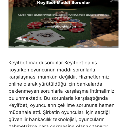
Keyifbet maddi sorunlar Keyifbet bahis
koyarken oyuncunun maddi sorunlarla
karşılaşması mümkün değildir. Hizmetlerimiz
online olarak yürütüldüğü için bankalarda
beklenmeyen sorunlarla karşılaşma ihtimalimiz
bulunmaktadır. Bu sorunlarla karşılaştığında
Keyifbet, oyuncuların çekilme sorununa hemen
müdahale etti. Şirketin oyuncuları için seçtiği
güvenilir bankacılık teknolojisi, oyuncuların
zahmetsizce para çekmesine olanak tanıyor.