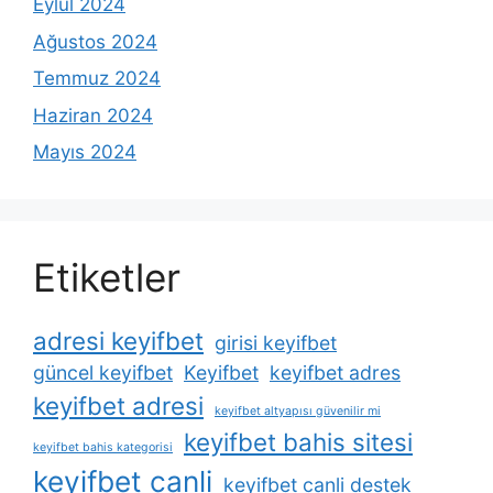
Eylül 2024
Ağustos 2024
Temmuz 2024
Haziran 2024
Mayıs 2024
Etiketler
adresi keyifbet
girisi keyifbet
güncel keyifbet
Keyifbet
keyifbet adres
keyifbet adresi
keyifbet altyapısı güvenilir mi
keyifbet bahis sitesi
keyifbet bahis kategorisi
keyifbet canli
keyifbet canli destek