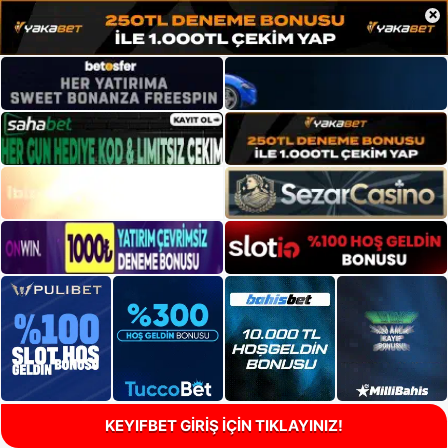
×
KEYIFBET GİRİŞ İÇİN TIKLAYINIZ!