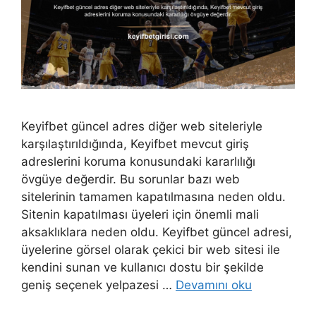
Keyifbet güncel adres diğer web siteleriyle
karşılaştırıldığında, Keyifbet mevcut giriş
adreslerini koruma konusundaki kararlılığı
övgüye değerdir. Bu sorunlar bazı web
sitelerinin tamamen kapatılmasına neden oldu.
Sitenin kapatılması üyeleri için önemli mali
aksaklıklara neden oldu. Keyifbet güncel adresi,
üyelerine görsel olarak çekici bir web sitesi ile
kendini sunan ve kullanıcı dostu bir şekilde
geniş seçenek yelpazesi …
Devamını oku