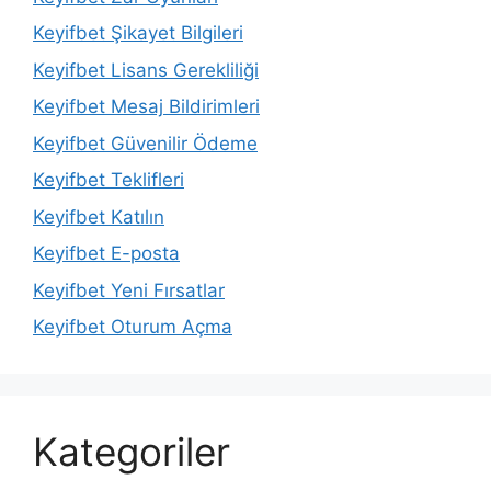
Keyifbet Şikayet Bilgileri
Keyifbet Lisans Gerekliliği
Keyifbet Mesaj Bildirimleri
Keyifbet Güvenilir Ödeme
Keyifbet Teklifleri
Keyifbet Katılın
Keyifbet E-posta
Keyifbet Yeni Fırsatlar
Keyifbet Oturum Açma
Kategoriler