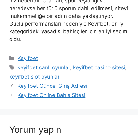
hizmetleridir. Oranları, spor çeşitliliği ve
neredeyse her türlü sporun dahil edilmesi, siteyi
mükemmelliğe bir adım daha yaklaştırıyor.
Güçlü performansları nedeniyle Keyifbet, en iyi
kategorideki yasadışı bahisçiler için en iyi seçim
oldu.
Kategoriler
Keyifbet
Etiketler
keyifbet canlı oyunlar
,
keyifbet casino sitesi
,
keyifbet slot oyunları
Keyifbet Güncel Giriş Adresi
Keyifbet Online Bahis Sitesi
Yorum yapın