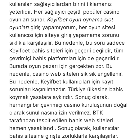
kullanılan sağlayıcılardan birini tıklamanız
yeterlidir. Her sağlayıcı çeşitli popüler casino
oyunları sunar.
Keyifbet oyun oynama slot
oyunları
giriş yapamıyorum, her oyun sitesi
kullanıcısı için siteye giriş yapamama sorunu
sıklıkla karşılaşılır. Bu nedenle, bu soru sadece
Keyifbet bahis siteleri için geçerli değildir, tüm
çevrimiçi bahis platformları için de geçerlidir.
Burada oyun pazarı için gerçekten zor. Bu
nedenle, casino web siteleri sık sık engellenir.
Bu nedenle, Keyifbet kullanıcıları için kayıt
sorunları kaçınılmazdır. Türkiye ülkesine bahis
koymak yasalara aykırıdır. Sonuç olarak,
herhangi bir çevrimiçi casino kuruluşunun doğal
olarak sunulmasına izin verilmez. BTK
tarafından tespit edilen bahis web siteleri
hemen yasaklandı. Sonuç olarak, kullanıcılar
bahis sitesine girişte zorluklarla karşılaşırlar.