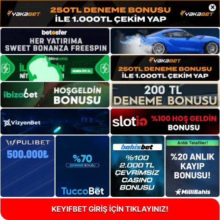
×
KEYIFBET GİRİŞ İÇİN TIKLAYINIZ!