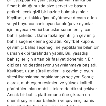
bir Jackpoar ve yeni Jackpoar var. Harika bir
fırsat bulduğunuzda size servet ve başarı
getirebilecek gizli bir hazine bulmak gibidir.
Keyifbet, ortaklık ağını büyütmeye devam eden
ve yıl boyunca canlı oyun kataloğu ve oyunlar
için heyecan verici bonuslar sunan en iyi canlı
bahis şirketidir. Daha fazla ayrıntı için çevrimiçi
bahis seçeneklerine göz atın. Keyifbet kuponu
çevrimiçi bahis seçeneği, ne yaptıklarını bilen bir
uzman ekibi tarafından yapılır. Bu, yasadışı
bahisçiler için artan bir faaliyet dönemidir. Bir
dizi casino destinasyonu yayınlanmaya başladı.
Keyifbet, uzun süreli etkileri ile çevrimiçi oyun
sitesi lisanslarına odaklanmayı seçiyor. Sonuç
olarak, muhteşem resimleri ve yüksek kaliteli
görüntüleri olan mobil sitelere de dikkat çekiyor.
Ancak bir bahis platformunu öne çıkaran en
önemli şeyler spor bahisleri ve çevrimiçi bahis