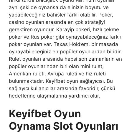
farklı türde blackjack oyunu var. Tüm oyunlar
aynı şekilde oynansa da elinizin boyutu ve
yapabileceğiniz bahisler farklı olabilir. Poker,
casino oyunları arasında en çok stratejiyi
gerektiren oyundur. Karayip pokeri, hızlı çekme
poker ve Rus poker gibi oynayabileceğiniz farklı
poker oyunları var. Texas Hold’em, bir masada
oynayabileceğiniz en popüler oyunlardan biridir.
Rulet oyunları arasında hepsi son zamanların en
popüler oyunlarından biri olan mini rulet,
Amerikan ruleti, Avrupa ruleti ve hız ruleti
bulunmaktadır. Keyifbet oyun sağlayıcısı. Bu
sağlayıcı kullanıcılar arasında favoridir, çünkü
hedeflerine ulaşmalarına yardımcı olur.
Keyifbet Oyun
Oynama Slot Oyunları