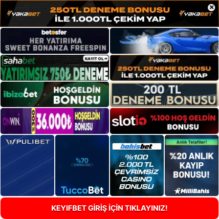
×
KEYIFBET GİRİŞ İÇİN TIKLAYINIZ!