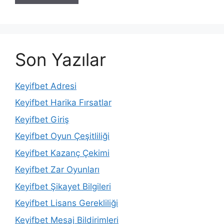
Son Yazılar
Keyifbet Adresi
Keyifbet Harika Fırsatlar
Keyifbet Giriş
Keyifbet Oyun Çeşitliliği
Keyifbet Kazanç Çekimi
Keyifbet Zar Oyunları
Keyifbet Şikayet Bilgileri
Keyifbet Lisans Gerekliliği
Keyifbet Mesaj Bildirimleri