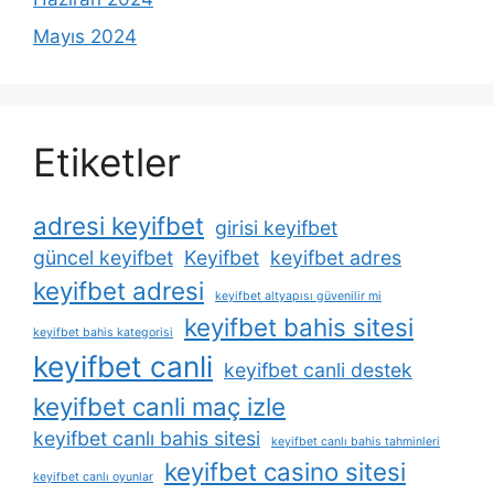
Mayıs 2024
Etiketler
adresi keyifbet
girisi keyifbet
güncel keyifbet
Keyifbet
keyifbet adres
keyifbet adresi
keyifbet altyapısı güvenilir mi
keyifbet bahis sitesi
keyifbet bahis kategorisi
keyifbet canli
keyifbet canli destek
keyifbet canli maç izle
keyifbet canlı bahis sitesi
keyifbet canlı bahis tahminleri
keyifbet casino sitesi
keyifbet canlı oyunlar