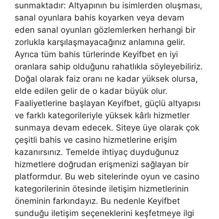
sunmaktadır: Altyapının bu isimlerden oluşması,
sanal oyunlara bahis koyarken veya devam
eden sanal oyunları gözlemlerken herhangi bir
zorlukla karşılaşmayacağınız anlamına gelir.
Ayrıca tüm bahis türlerinde Keyifbet en iyi
oranlara sahip olduğunu rahatlıkla söyleyebiliriz.
Doğal olarak faiz oranı ne kadar yüksek olursa,
elde edilen gelir de o kadar büyük olur.
Faaliyetlerine başlayan Keyifbet, güçlü altyapısı
ve farklı kategorileriyle yüksek kârlı hizmetler
sunmaya devam edecek. Siteye üye olarak çok
çeşitli bahis ve casino hizmetlerine erişim
kazanırsınız. Temelde ihtiyaç duyduğunuz
hizmetlere doğrudan erişmenizi sağlayan bir
platformdur. Bu web sitelerinde oyun ve casino
kategorilerinin ötesinde iletişim hizmetlerinin
öneminin farkındayız. Bu nedenle Keyifbet
sunduğu iletişim seçeneklerini keşfetmeye ilgi