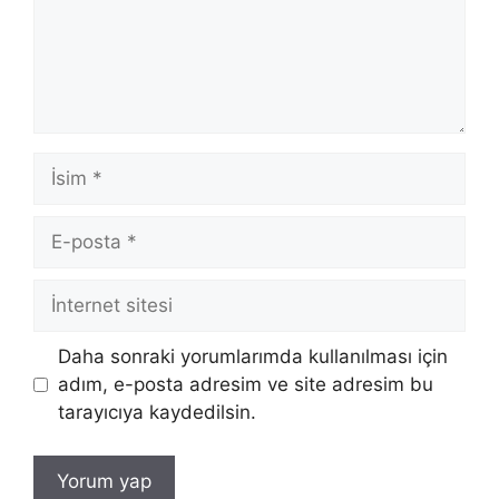
İsim
E-
posta
İnternet
sitesi
Daha sonraki yorumlarımda kullanılması için
adım, e-posta adresim ve site adresim bu
tarayıcıya kaydedilsin.