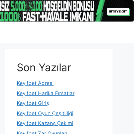
Son Yazılar
Keyifbet Adresi
Keyifbet Harika Fırsatlar
Keyifbet Giriş
Keyifbet Oyun Çeşitliliği
Keyifbet Kazanç Çekimi
Keyifbet Zar Oyunları