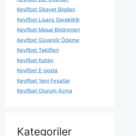
Keyifbet Şikayet Bilgileri
Keyifbet Lisans Gerekliliği
Keyifbet Mesaj Bildirimleri
Keyifbet Güvenilir Ödeme
Keyifbet Teklifleri
Keyifbet Katılın
Keyifbet E-posta
Keyifbet Yeni Fırsatlar
Keyifbet Oturum Açma
Kategoriler