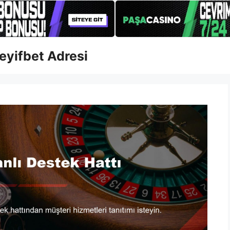
Keyifbet Adresi