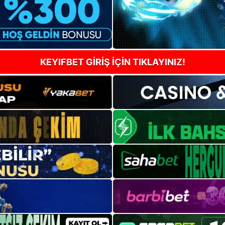
KEYIFBET GİRİŞ İÇİN TIKLAYINIZ!